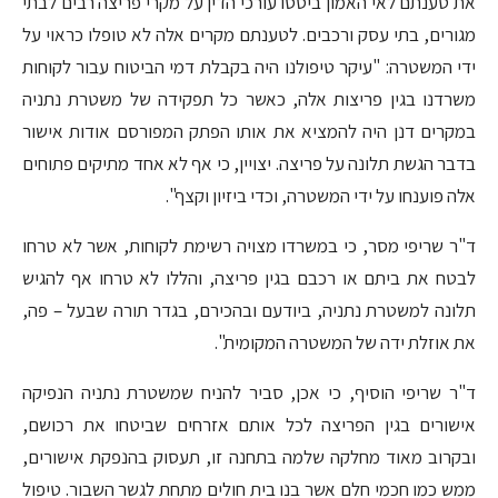
את טענתם לאי האמון ביססו עורכי הדין על מקרי פריצה רבים לבתי
מגורים, בתי עסק ורכבים. לטענתם מקרים אלה לא טופלו כראוי על
ידי המשטרה: "עיקר טיפולנו היה בקבלת דמי הביטוח עבור לקוחות
משרדנו בגין פריצות אלה, כאשר כל תפקידה של משטרת נתניה
במקרים דנן היה להמציא את אותו הפתק המפורסם אודות אישור
בדבר הגשת תלונה על פריצה. יצויין, כי אף לא אחד מתיקים פתוחים
אלה פוענחו על ידי המשטרה, וכדי ביזיון וקצף".
ד"ר שריפי מסר, כי במשרדו מצויה רשימת לקוחות, אשר לא טרחו
לבטח את ביתם או רכבם בגין פריצה, והללו לא טרחו אף להגיש
תלונה למשטרת נתניה, ביודעם ובהכירם, בגדר תורה שבעל – פה,
את אוזלת ידה של המשטרה המקומית".
ד"ר שריפי הוסיף, כי אכן, סביר להניח שמשטרת נתניה הנפיקה
אישורים בגין הפריצה לכל אותם אזרחים שביטחו את רכושם,
ובקרוב מאוד מחלקה שלמה בתחנה זו, תעסוק בהנפקת אישורים,
ממש כמו חכמי חלם אשר בנו בית חולים מתחת לגשר השבור. טיפול