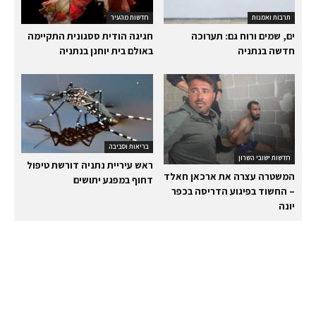
תרבות ואמנות
חדשות מהעיר
ים, שמים ורוח גם: תערוכה
חגיגה הודית ססגונית התקיימה
חדשה בנתניה
באולם בית יוחנן בנתניה
בריאות וסביבה
חדשות ישובי השרון
ראש עיריית נתניה דורשת טיפול
המשטרה עצרה את ארכאן חאלד
דחוף במפגע יתושים
– החשוד בפיגוע הדריסה בכפר
יונה