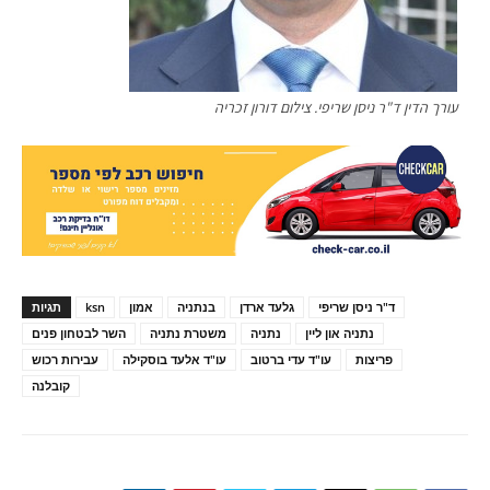
עורך הדין ד"ר ניסן שריפי. צילום דורון זכריה
ד"ר ניסן שריפי
גלעד ארדן
בנתניה
אמון
ksn
תגיות
נתניה און ליין
נתניה
משטרת נתניה
השר לבטחון פנים
פריצות
עו"ד עדי ברטוב
עו"ד אלעד בוסקילה
עבירות רכוש
קובלנה