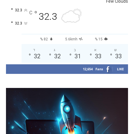
Few Clouds
°
32.3
°
C
32.3
°
32.3
82 %
5.6kmh
15 %
ש
א
ב
ג
ד
°
32
°
32
°
31
°
33
°
33
12,654
Fans
LIKE