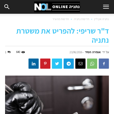
נתניה און ליין
חדשות נתניה
חדשות מהעיר
ד"ר שריפי: להפריט את משטרת
נתניה
על ידי
אופירה חסיד
-
640
1
23/06/2016