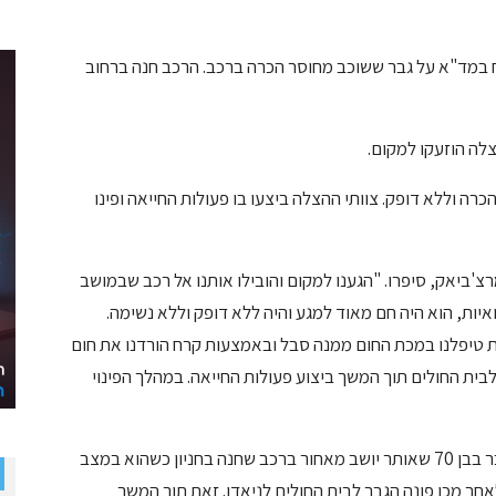
ח במד"א על גבר ששוכב מחוסר הכרה ברכב. הרכב חנה ברחוב
לה הוזעקו למקום.
ללא הכרה וללא דופק. צוותי ההצלה ביצעו בו פעולות החייאה ופינו
צ'ביאק, סיפרו. "הגענו למקום והובילו אותנו אל רכב שבמושב
איות, הוא היה חם מאוד למגע והיה ללא דופק וללא נשימה.
ת טיפלנו במכת החום ממנה סבל ובאמצעות קרח הורדנו את חום
ו לבית החולים תוך המשך ביצוע פעולות החייאה. במהלך הפינוי
יחיאל גוטליב, חובש איחוד הצלה, מסר: "מדובר בגבר בבן 70 שאותר יושב מאחור ברכב שחנה בחניון כשהוא במצב
לאחר מכן פונה הגבר לבית החולים לניאדו. זאת תוך המשך