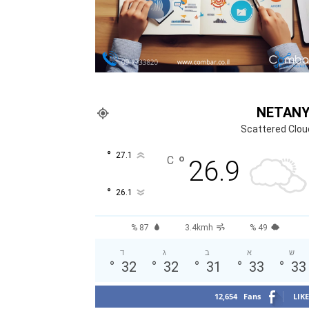
NETAN
Scattered Clou
°
27.1
°
C
26.9
°
26.1
87 %
3.4kmh
49 %
ש
א
ב
ג
ד
°
32
°
32
°
31
°
33
°
33
12,654
Fans
LIKE