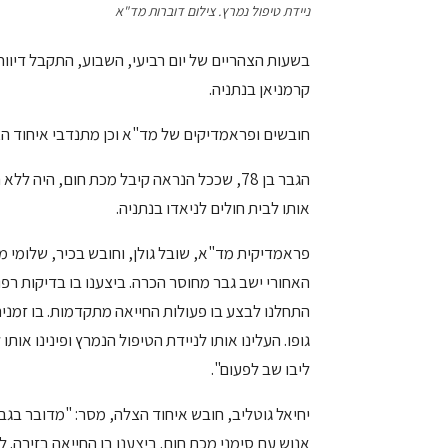
ניידת טיפול נמרץ. צילום דוברות מד"א
בשעות הצהריים של יום רביעי, השבוע, התקבל דיוו
קרמניאן בנתניה.
חובשים ופראמדיקים של מד"א וכן מתנדבי איחוד הצ
הגבר בן 78, שככל הנראה קיבל מכת חום, היה 
אותו לבית חולים לניאדו בנתניה.
פראמדיקית מד"א, שובל גולן, וחובש בכיר, שלומי מר
האחורי ישב גבר מחוסר הכרה. ביצענו בו בדיקות רפו
התחלנו לבצע בו פעולות החייאה מתקדמות. בו זמני
גופו. העלינו אותו לניידת הטיפול הנמרץ ופינינו אות
ליבו שב לפעום".
אנוש עם סימני מכת חום. ביצענו בו החייאה בזירה. 