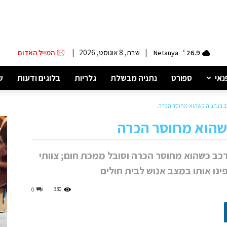
|
שבת, 8 אוגוסט, 2026
|
המייל האדום
Netanya
C
26.9
נאי
ספורט
נתניה מבשלת
גלריות
בלוגים ודעות
ש
רכב כשהוא מחוסר הכרה וסובל ממכת חום; צוותי
ינו אותו במצב אנוש לבית חולים
330
0