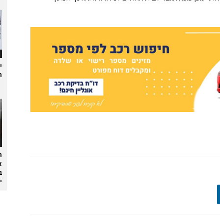
י
ת
ה
א
ב
י