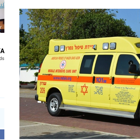
YA
ds