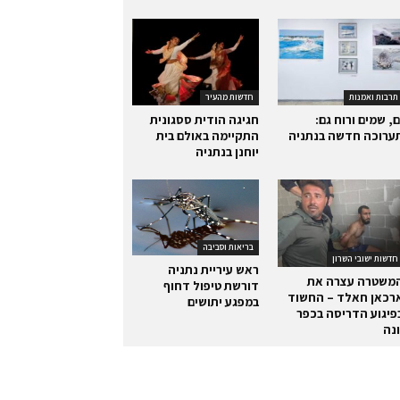
תרבות ואמנות
חדשות מהעיר
ם, שמים ורוח גם:
חגיגה הודית ססגונית
ערוכה חדשה בנתניה
התקיימה באולם בית
יוחנן בנתניה
בריאות וסביבה
חדשות ישובי השרון
ראש עיריית נתניה
משטרה עצרה את
דורשת טיפול דחוף
רכאן חאלד – החשוד
במפגע יתושים
פיגוע הדריסה בכפר
ונה