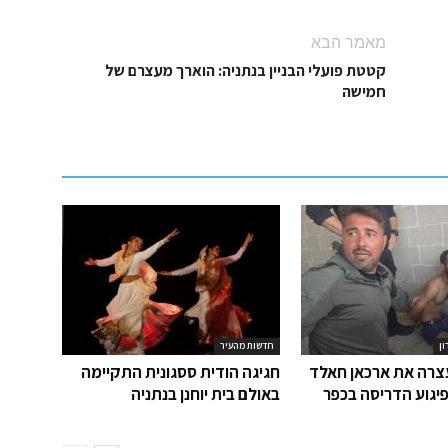
מאמר הבא
קטטת פועלי הבניין בנתניה: הוארך מעצרם של
חמישה
ון
חדשות מהעיר
רה את ארכאן חאלד
חגיגה הודית ססגונית התקיימה
יגוע הדריסה בכפר
באולם בית יוחנן בנתניה