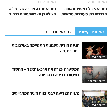
מאמר הבא
מאמר קודם
נתניה: גידול במספר תאונות
נתניה: תגובה מהירה של מד"א
הדרכים בהן מעורבות משאיות
הצילה בן 70 שהתמוטט ברחוב
מאמרים קשורים
עוד מאותו הכותב
חגיגה הודית ססגונית התקיימה באולם בית
יוחנן בנתניה
חדשות מהעיר
המשטרה עצרה את ארכאן חאלד – החשוד
בפיגוע הדריסה בכפר יונה
חדשות ישובי השרון
נתניה הצדיעה לבני ובנות העיר המתגייסים
חדשות מהעיר