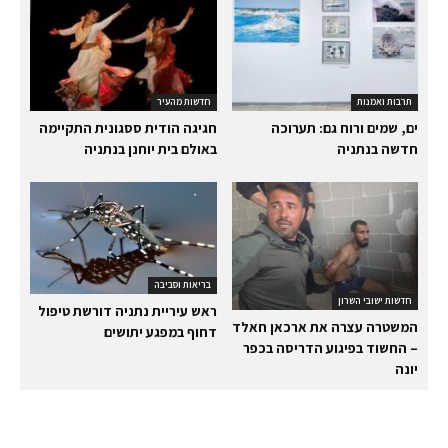
תרבות ואמנות
חדשות מהעיר
ים, שמים ורוח גם: תערוכה
חגיגה הודית ססגונית התקיימה
חדשה בנתניה
באולם בית יוחנן בנתניה
בריאות וסביבה
חדשות ישובי השרון
ראש עיריית נתניה דורשת טיפול
המשטרה עצרה את ארכאן חאלד
דחוף במפגע יתושים
– החשוד בפיגוע הדריסה בכפר
יונה