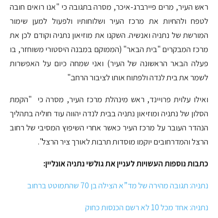
ראש העיר, מרים פיירברג-איכר, מסרה בתגובה כי "אנו רואים חובה
לטפח ולהחיות את מרכז העיר ושלוחותיו ולפעול למען שימור
המורשת של נתניה ואנשיה. השקנו את מוזיאון נתניה וקודם לכן את
מרכז המבקרים "בית הבאר" (הממוקם במבנה היסטורי משוחזר, בו
פעלה הבאר הראשונה של העיר) ואני שמחה כיום על האפשרות
לשמר את בית לנדה ולפתוח אותו לציבור הרחב."
ואילו עלוית פרויינד, ראש מינהלת מרכז העיר, מסרה כי "הקמת
הסלון של נתניה ומוזיאון נתניה בבית לנדה יהווה עוד חוליה בתהליך
הנהדר העובר על מרכז העיר כאשר אחרי השיפוץ המסיבי של רחוב
הרצל והמדרחובים יוקמו מוסדות תרבות לאורך ציר הרצל".
כתבות נוספות העשויות לעניין את גולשי נתניה אונליין:
נתניה: תגובה מהירה של מד”א הצילה בן 70 שהתמוטט ברחוב
נתניה: אחד מכל 10 לא רשם הכנסות כחוק