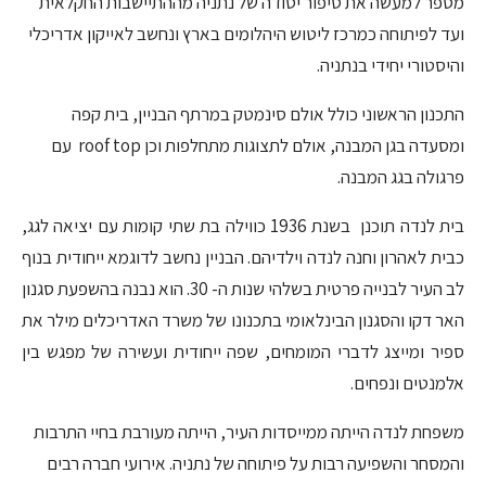
מספר למעשה את סיפור יסודה של נתניה מההתיישבות החקלאית
ועד לפיתוחה כמרכז ליטוש היהלומים בארץ ונחשב לאייקון אדריכלי
והיסטורי יחידי בנתניה.
התכנון הראשוני כולל אולם סינמטק במרתף הבניין, בית קפה
ומסעדה בגן המבנה, אולם לתצוגות מתחלפות וכן roof top עם
פרגולה בגג המבנה.
בית לנדה תוכנן בשנת 1936 כווילה בת שתי קומות עם יציאה לגג,
כבית לאהרון וחנה לנדה וילדיהם. הבניין נחשב לדוגמא ייחודית בנוף
לב העיר לבנייה פרטית בשלהי שנות ה- 30. הוא נבנה בהשפעת סגנון
האר דקו והסגנון הבינלאומי בתכנונו של משרד האדריכלים מילר את
ספיר ומייצג לדברי המומחים, שפה ייחודית ועשירה של מפגש בין
אלמנטים ונפחים.
משפחת לנדה הייתה ממייסדות העיר, הייתה מעורבת בחיי התרבות
והמסחר והשפיעה רבות על פיתוחה של נתניה. אירועי חברה רבים