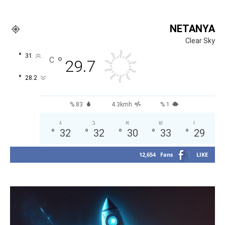
NETANYA
Clear Sky
°
31
°
C
29.7
°
28.2
83 %
4.3kmh
1 %
ו
ש
א
ב
ג
°
32
°
32
°
30
°
33
°
29
12,654
Fans
LIKE