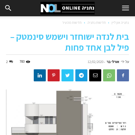
נתניה און ליין
חדשות נתניה
חדשות מהעיר
בית לנדה ישוחזר וישמש סינמטק –
פיל לבן אחד פחות
על ידי
אורלי בר
-
783
2
12/02/2020