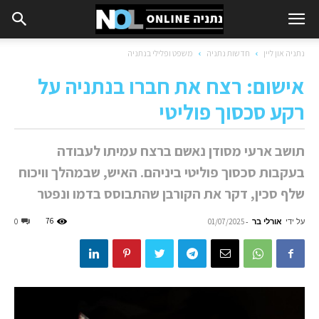
נתניה און ליין
חדשות נתניה
משפט ופלילי בנתניה
אישום: רצח את חברו בנתניה על
רקע סכסוך פוליטי
תושב ארעי מסודן נאשם ברצח עמיתו לעבודה
בעקבות סכסוך פוליטי ביניהם. האיש, שבמהלך וויכוח
שלף סכין, דקר את הקורבן שהתבוסס בדמו ונפטר
על ידי
אורלי בר
-
76
0
01/07/2025