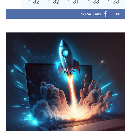
°
32
°
32
°
31
°
33
°
33
12,654
Fans
LIKE