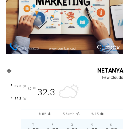
NETANYA
Few Clouds
°
32.3
°
C
32.3
°
32.3
82 %
5.6kmh
15 %
ש
א
ב
ג
ד