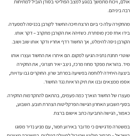
אולם, ויכוח מתמשך בנוגע למצב הפוליטי בסודן הוביל למתיחות
רבה ביניהם.
מהחקירה עלה כי ביום הרצח חיכה החשוד לקורבן בכניסה למסעדה.
בידו אחז סכין מוסתרת. כשזיהה את הקורבן מתקרב – דקר אותו.
הקורבן ניסה להימלט, אך החשוד רדף אחריו ודקר אותו שוב ושוב.
שוטרי תחנת נתניה הגיעו למקום. הם איתרו את החשוד ועצרו אותו
מיד. בהוראת מפקד מחוז מרכז, ניצב יאיר חצרוני, את החקירה
ביצעה היחידה ללוחמה בפשיעה במרחב שרון. החוקרים גבו עדויות,
אספו ממצאים ובנו את תיק הראיות נגד החשוד.
מעצרו של החשוד הוארך כמה פעמים, בהתאם להתקדמות החקירה.
בסוף השבוע האחרון הגישה הפרקליטות הצהרת תובע. השבוע,
כאמור, הגישה התביעה כתב אישום ברצח.
במשטרה מדגישים כי מדובר באירוע חמור, עם מניע נדיר מסוגו
בישראל – סכסוך פוליטי שהוביל לפעולה קטלנית. במשטרה מציינים