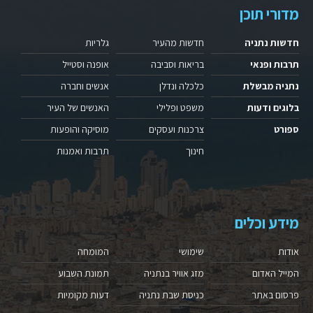
מדורי תוכן
חדשות נתניה
חדשות מהעיר
גלריות
תרבות ופנאי
בריאות וסביבה
אופנה וסטייל
נתניה מבשלת
כלכלה ונדלן
אנשים וחברה
בלוגים ודעות
משפט ופלילי
האנשים של העיר
ספורט
צרכנות ועסקים
מוסיקה והופעות
חינוך
תרבות ואמנות
מידע וכלים
אודות
שימושי
המומחה
המייל האדום
מזג אוויר בנתניה
תמונת השבוע
פרסום באתר
כניסת שבת נתניה
דעות מקומיות