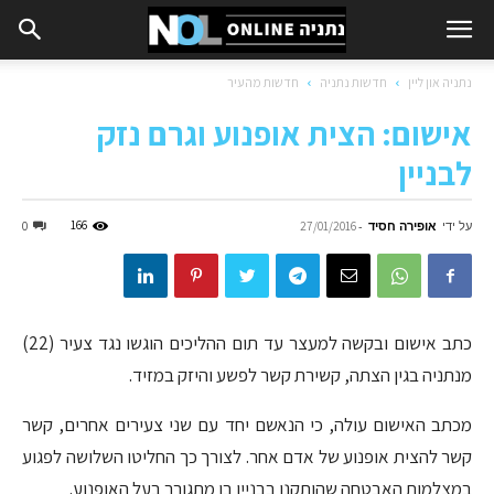
נתניה און ליין
חדשות נתניה
חדשות מהעיר
אישום: הצית אופנוע וגרם נזק
לבניין
על ידי
אופירה חסיד
-
166
0
27/01/2016
כתב אישום ובקשה למעצר עד תום ההליכים הוגשו נגד צעיר (22)
מנתניה בגין הצתה, קשירת קשר לפשע והיזק במזיד.
מכתב האישום עולה, כי הנאשם יחד עם שני צעירים אחרים, קשר
קשר להצית אופנוע של אדם אחר. לצורך כך החליטו השלושה לפגוע
במצלמות האבטחה שהותקנו בבניין בו מתגורר בעל האופנוע.