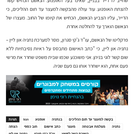
שחייב לו דייר בבניין, שאינו בעל האופנוע. הנאשם הכחיש קשר
להצתת האופנוע. עוד עולה מהבקשה למעצר עד תום ההליכים, כי
הדייר, עליו הצביע הנאשם, הכחיש את קיומו של החוב. מעצרו של
הנאשם הוארך עד להחלטה אחרת.
פרקליטו של הנאשם, עו"ד ג'קי סגרון, מסר למערכת נתניה און ליין –
נתניה און ליין, כי "כתב האישום מתבסס על ראיות נסיבתיות ללא
שום קשר לוגי בניהן. אני משוכנע שכמו שבית משפט שחרר את מרשי
פעם אחת, הוא ישחרר אותו גם פעם שניה.
בקשה למעצר עד תום ההליכים
בנתניה
אופנוע
ksn
תגיות
נתניה
מצלמת אבטחה
מעצר
כתב אישום
חוב כספי
הצתה
קשירת קשר לפשע
עו"ד ג'קי סגרון
נתניה און ליין