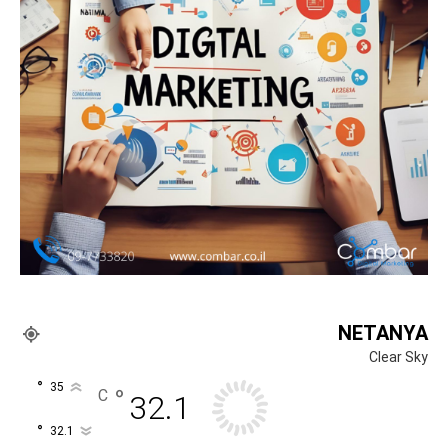
NETANYA
Clear Sky
°
35
°
C
32.1
°
32.1