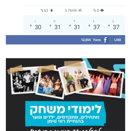
62 %
5.7kmh
0 %
ב
ג
ד
ה
ו
°
30
°
31
°
31
°
37
°
37
12,654
Fans
LIKE