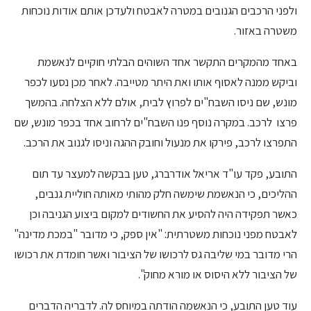
ולפני הרכבים הגנובים במטרה לאבטח ולעדכן אותם אודות נוכחות
משטרה באזור.
באחד מהמקרים התקשר אחד השוהים הבלתי חוקיים לנאשמת
וביקש ממנה לאסוף אותו ואת היתר מטייבה. לאחר מכן נסעו לכפר
מונש, שם ניסו השבח"ים לפרוץ לבית, אולם ללא הצלחה. בהמשך
פרצו לרכב. במקרה נוסף פנו השבח"ים לרחוב אחד בכפר מונש, שם
התפרצו לרכב, פירקו את מנעול וחובק ההגה וניסו לגנוב את הרכב.
התובע, פקד עו"ד אריאל אודרברג, טען בבקשה למעצר עד תום
ההליכים, כי הנאשמת שימשה חלק מהותי מאותה חוליית גנבים,
כאשר תפקידה היה להסיע את החשודים למקום ביצוע הגניבה וכן
לאבטח מפני נוכחות משטרתית: "אין ספק, כי מדובר "במכת מדינה"
הרי מדובר במי שליבה גס לרכושו של הציבור ואשר חומדת את רכושו
של הציבור ללא היסוס או מורא מחוק".
עוד טען התובע, כי הנאשמה הודתה במיוחס לה. לדבריה הדברים