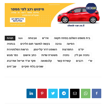
בית משפט השלום בפתח תקווה
איו"ש
אבטחה
ksn
תגיות
הסיעה
גניבה
בקשה למעצר תום הליכים
בנתניה
יס"מ
התפרצות
השופט דרור קלייטמן
הרשות הפלסטינית
נתניה און ליין
נתניה
משטרת שדות
כתב אישום
כפר מונש
ש"י
רכבים
קשירת קשר
קלנסוואה
פקד עו"ד אריאל אודרברג
שוהים בלתי חוקיים
שב"חים