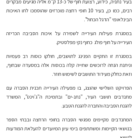
בעיר נתניה, כידוע, רצועת חוף של כ-13 ק"מ אליה מגיעים מבקרים
רבים, כמו כן, בעיר 10 חופי רחצה מוכרזים שהוסמכו לתו האיכות
הבינלאומי "הדגל הכחול".
במסגרת פעילות העירייה לשמירה על איכות הסביבה הכריזה
העירייה על חוף פולג כחוף נקי מפלסטיק.
במסגרת זו התקיים הפנינג לתושבים, חולקו כוסות רב פעמיות
וניתנת הנחה לרוכשים שתייה קלה בכוסות אלה במסעדה שבחוף,
וזאת כחלק מעידוד התושבים לשימוש חוזר.
הפרויקט השלישי שהוצג, בו מפעילה העירייה תכנית הסברה עם
מתנדבים תושבי העיר, "נתנ-ים" ובתמיכת ה"ג'וינט", המשרד
להגנת הסביבה והחברה להגנת הטבע.
המתנדבים מקיימים מפגשי הסברה בחופי הרחצה ובבתי הספר
בנושאי הקיימות ומשתתפים בימי עיון המיועדים להעלאת המודעות
לנושא.