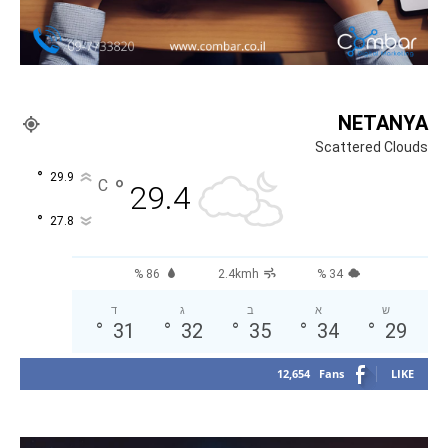
NETANYA
Scattered Clouds
°
29.9
°
C
29.4
°
27.8
86 %
2.4kmh
34 %
ש
א
ב
ג
ד
°
31
°
32
°
35
°
34
°
29
12,654
Fans
LIKE