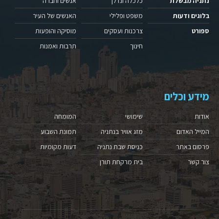
נתניה מבשלת
כלכלה ונדלן
אנשים וחברה
בלוגים ודעות
משפט ופלילי
האנשים של העיר
ספורט
צרכנות ועסקים
מוסיקה והופעות
חינוך
תרבות ואמנות
מידע וכלים
אודות
שימושי
המומחה
המייל האדום
מזג אוויר בנתניה
תמונת השבוע
פרסום באתר
כניסת שבת נתניה
דעות מקומיות
צור קשר
בית מרקחת תורן