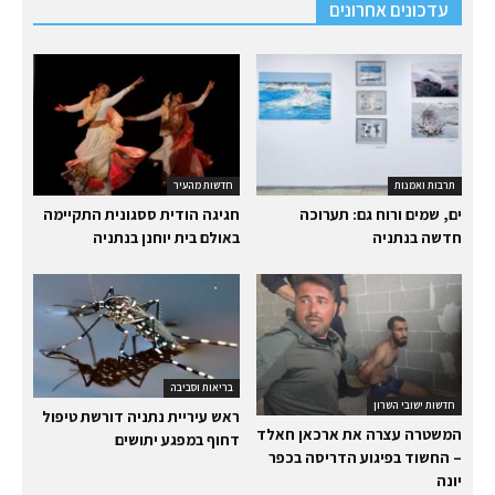
עדכונים אחרונים
תרבות ואמנות
חדשות מהעיר
ים, שמים ורוח גם: תערוכה
חגיגה הודית ססגונית התקיימה
חדשה בנתניה
באולם בית יוחנן בנתניה
בריאות וסביבה
חדשות ישובי השרון
ראש עיריית נתניה דורשת טיפול
המשטרה עצרה את ארכאן חאלד
דחוף במפגע יתושים
– החשוד בפיגוע הדריסה בכפר
יונה