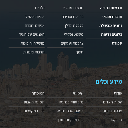
חדשות נתניה
חדשות מהעיר
גלריות
תרבות ופנאי
בריאות וסביבה
אופנה וסטייל
נתניה מבשלת
כלכלה ונדלן
אנשים וחברה
בלוגים ודעות
משפט ופלילי
האנשים של העיר
ספורט
צרכנות ועסקים
מוסיקה והופעות
חינוך
תרבות ואמנות
מידע וכלים
אודות
שימושי
המומחה
המייל האדום
מזג אוויר בנתניה
תמונת השבוע
פרסום באתר
כניסת שבת נתניה
דעות מקומיות
צור קשר
בית מרקחת תורן