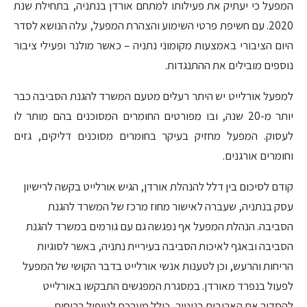
המפעל כי יעתיק את פעילותו למתחם אורדן בנתניה, בתחילת שנת
2020. עם חשיפת פרטי השימוע והצהרת המפעל, עלה הנושא לסדר
היום הציבורי באמצעות מקומוני נתניה – כאשר מולנר ופעילי ציבור
נוספים מובילים את ההתנגדות.
למפעל אורלייט יש היתר רעלים מטעם המשרד להגנת הסביבה כבר
יותר מ-20 שנה, ובו מפורטים החומרים המסוכנים בהם מותר לו
לעסוק. המפעל מחזיק בעיקר בחומרים מסוכנים דליקים, גזים
וחומרים אורגנים.
קודם לסיכום בין דלל להנהלת אורדן, הגיש אורלייט בקשה לרישיון
עסק בנתניה, שעברה לאישור מחוז מרכז של המשרד להגנת
הסביבה. הנהלת המפעל אף נפגשה גם עם גורמים במשרד להגנת
הסביבה ובאגף לאיכות הסביבה בעיריית נתניה, באשר לסוגיות
הריחות והרעש, וכן לטענות אנשי אורלייט בדבר הקושי של המפעל
לפעול בנפרד מאורדן. במסגרת המפגשים התבקשו באורלייט
להסדיר את הארובות בניטור, כולל מערכת לטיפול בריחות