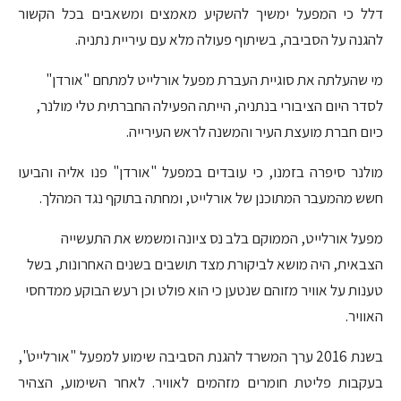
דלל כי המפעל ימשיך להשקיע מאמצים ומשאבים בכל הקשור
להגנה על הסביבה, בשיתוף פעולה מלא עם עיריית נתניה.
מי שהעלתה את סוגיית העברת מפעל אורלייט למתחם "אורדן"
לסדר היום הציבורי בנתניה, הייתה הפעילה החברתית טלי מולנר,
כיום חברת מועצת העיר והמשנה לראש העירייה.
מולנר סיפרה בזמנו, כי עובדים במפעל "אורדן" פנו אליה והביעו
חשש מהמעבר המתוכנן של אורלייט, ומחתה בתוקף נגד המהלך.
מפעל אורלייט, הממוקם בלב נס ציונה ומשמש את התעשייה
הצבאית, היה מושא לביקורת מצד תושבים בשנים האחרונות, בשל
טענות על אוויר מזוהם שנטען כי הוא פולט וכן רעש הבוקע ממדחסי
האוויר.
בשנת 2016 ערך המשרד להגנת הסביבה שימוע למפעל "אורלייט",
בעקבות פליטת חומרים מזהמים לאוויר. לאחר השימוע, הצהיר