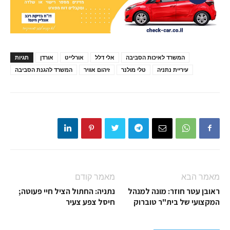
המשרד לאיכות הסביבה
אלי דלל
אורלייט
אורדן
תגיות
עיריית נתניה
טלי מולנר
זיהום אוויר
המשרד להגנת הסביבה
מאמר הבא
מאמר קודם
ראובן עטר חוזר: מונה למנהל
נתניה: החתול הציל חיי פעוטה;
המקצועי של בית"ר טוברוק
חיסל צפע צעיר