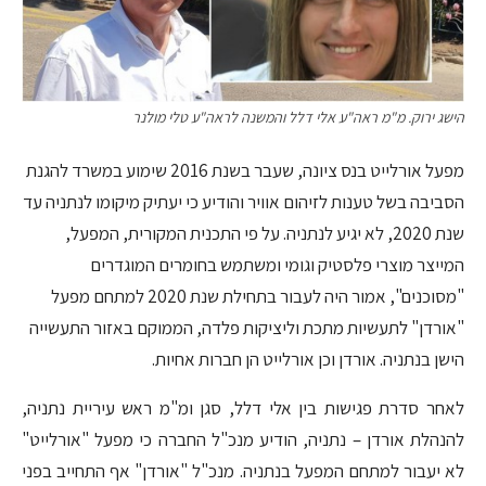
הישג ירוק. מ"מ ראה"ע אלי דלל והמשנה לראה"ע טלי מולנר
מפעל אורלייט בנס ציונה, שעבר בשנת 2016 שימוע במשרד להגנת
הסביבה בשל טענות לזיהום אוויר והודיע כי יעתיק מיקומו לנתניה עד
שנת 2020, לא יגיע לנתניה. על פי התכנית המקורית, המפעל,
המייצר מוצרי פלסטיק וגומי ומשתמש בחומרים המוגדרים
"מסוכנים", אמור היה לעבור בתחילת שנת 2020 למתחם מפעל
"אורדן" לתעשיות מתכת וליציקות פלדה, הממוקם באזור התעשייה
הישן בנתניה. אורדן וכן אורלייט הן חברות אחיות.
לאחר סדרת פגישות בין אלי דלל, סגן ומ"מ ראש עיריית נתניה,
להנהלת אורדן – נתניה, הודיע מנכ"ל החברה כי מפעל "אורלייט"
לא יעבור למתחם המפעל בנתניה. מנכ"ל "אורדן" אף התחייב בפני