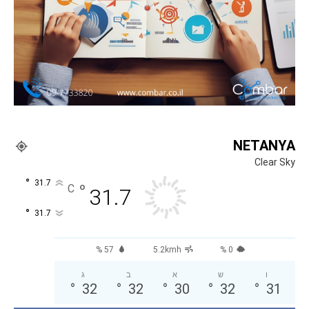
NETANYA
Clear Sky
°
31.7
°
C
31.7
°
31.7
57 %
5.2kmh
0 %
ו
ש
א
ב
ג
°
32
°
32
°
30
°
32
°
31