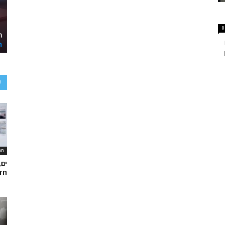
0
ע
תר
ים,
חד