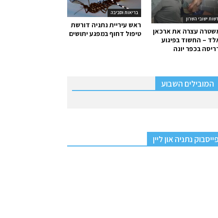
בריאות וסביבה
שות ישובי השרון
ראש עיריית נתניה דורשת
שטרה עצרה את ארכאן
טיפול דחוף במפגע יתושים
ד – החשוד בפיגוע
יסה בכפר יונה
המובילים השבוע
ייסבוק נתניה און ליין