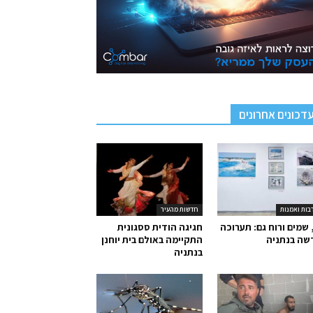
דכונים אחרונים
בות ואמנות
חדשות מהעיר
 שמים ורוח גם: תערוכה
חגיגה הודית ססגונית
שה בנתניה
התקיימה באולם בית יוחנן
בנתניה