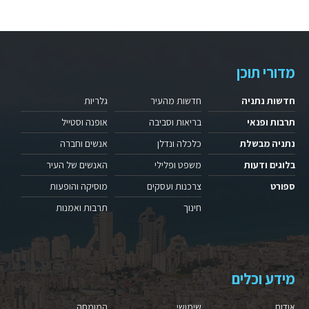
מדורי תוכן
חדשות נתניה
חדשות מהעיר
גלריות
תרבות ופנאי
בריאות וסביבה
אופנה וסטייל
נתניה מבשלת
כלכלה ונדלן
אנשים וחברה
בלוגים ודעות
משפט ופלילי
האנשים של העיר
ספורט
צרכנות ועסקים
מוסיקה והופעות
חינוך
תרבות ואמנות
מידע וכלים
אודות
שימושי
המומחה