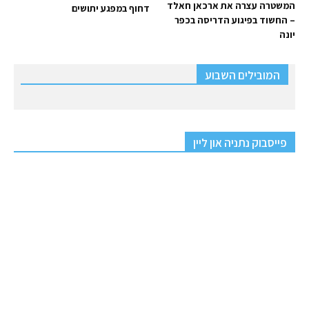
המשטרה עצרה את ארכאן חאלד
דחוף במפגע יתושים
– החשוד בפיגוע הדריסה בכפר
יונה
המובילים השבוע
פייסבוק נתניה און ליין