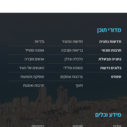
מדורי תוכן
חדשות נתניה
חדשות מהעיר
גלריות
תרבות ופנאי
בריאות וסביבה
אופנה וסטייל
נתניה מבשלת
כלכלה ונדלן
אנשים וחברה
בלוגים ודעות
משפט ופלילי
האנשים של העיר
ספורט
צרכנות ועסקים
מוסיקה והופעות
חינוך
תרבות ואמנות
מידע וכלים
אודות
שימושי
המומחה