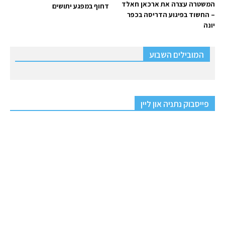
המשטרה עצרה את ארכאן חאלד
דחוף במפגע יתושים
– החשוד בפיגוע הדריסה בכפר
יונה
המובילים השבוע
פייסבוק נתניה און ליין