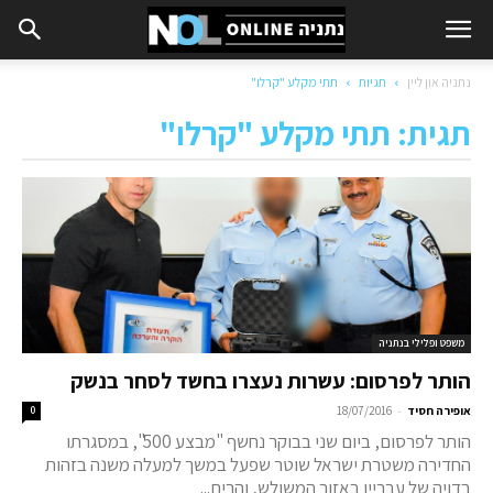
נתניה און ליין
תגיות
תתי מקלע "קרלו"
תגית: תתי מקלע "קרלו"
משפט ופלילי בנתניה
הותר לפרסום: עשרות נעצרו בחשד לסחר בנשק
-
אופירה חסיד
18/07/2016
0
הותר לפרסום, ביום שני בבוקר נחשף "מבצע 500", במסגרתו
החדירה משטרת ישראל שוטר שפעל במשך למעלה משנה בזהות
בדויה של עבריין באזור המשולש, והרים...