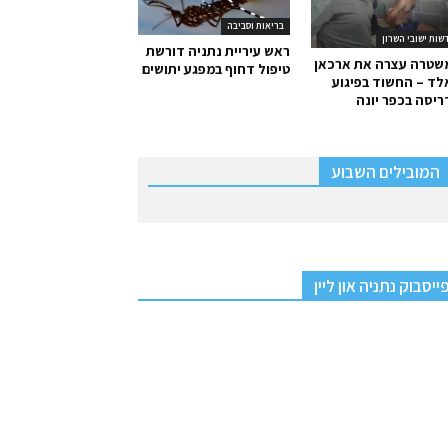
בריאות וסביבה
שות ישובי השרון
ראש עיריית נתניה דורשת
שטרה עצרה את ארכאן
טיפול דחוף במפגע יתושים
ד – החשוד בפיגוע
יסה בכפר יונה
המובילים השבוע
ייסבוק נתניה און ליין