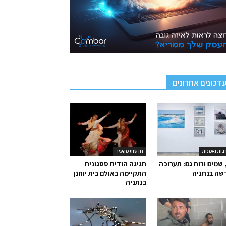
דכונים אחרונים
בות ואמנות
חדשות מהעיר
 שמים ורוח גם: תערוכה
חגיגה הודית ססגונית
שה בנתניה
התקיימה באולם בית יוחנן
בנתניה