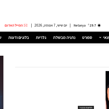
|
יום שישי, 7 אוגוסט, 2026
|
המייל האדום
Netanya
C
29.7
נאי
ספורט
נתניה מבשלת
גלריות
בלוגים ודעות
ש
חדשות מהעיר