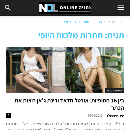
נתניה און ליין
תגיות
תחרות מלכות היופי
תגית: תחרות מלכות היופי
אנשים וחברה
בין 16 הסופיות: אורטל חדאד ורינת ג'אן רוצות את
הכתר
-
שיר אוסטפלד
26/05/2016
0
ב-29 במאי תיפתח רשמית תחרות "מלכת היופי של ישראל" - תחרות
הנערכת מדי שנה מטעם שבועון "לאשה", עם עליית מתחם ההצבעה