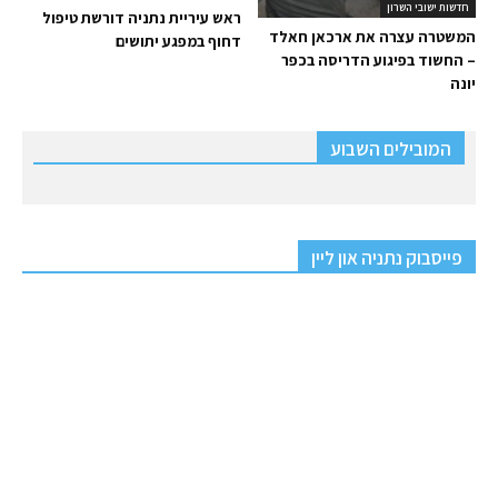
חדשות ישובי השרון
ראש עיריית נתניה דורשת טיפול
המשטרה עצרה את ארכאן חאלד
דחוף במפגע יתושים
– החשוד בפיגוע הדריסה בכפר
יונה
המובילים השבוע
פייסבוק נתניה און ליין