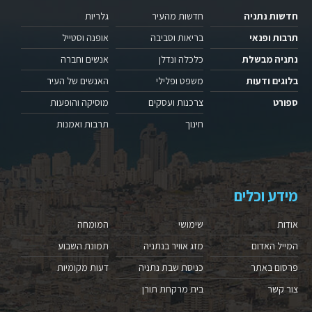
חדשות נתניה
חדשות מהעיר
גלריות
תרבות ופנאי
בריאות וסביבה
אופנה וסטייל
נתניה מבשלת
כלכלה ונדלן
אנשים וחברה
בלוגים ודעות
משפט ופלילי
האנשים של העיר
ספורט
צרכנות ועסקים
מוסיקה והופעות
חינוך
תרבות ואמנות
מידע וכלים
אודות
שימושי
המומחה
המייל האדום
מזג אוויר בנתניה
תמונת השבוע
פרסום באתר
כניסת שבת נתניה
דעות מקומיות
צור קשר
בית מרקחת תורן