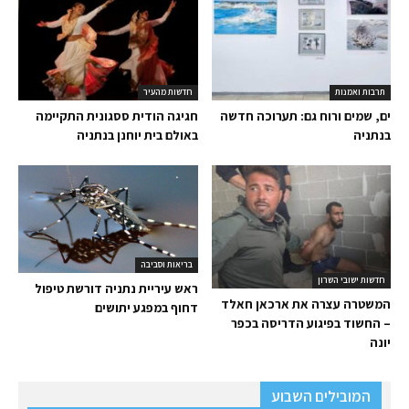
תרבות ואמנות
חדשות מהעיר
ים, שמים ורוח גם: תערוכה חדשה
חגיגה הודית ססגונית התקיימה
בנתניה
באולם בית יוחנן בנתניה
בריאות וסביבה
חדשות ישובי השרון
ראש עיריית נתניה דורשת טיפול
המשטרה עצרה את ארכאן חאלד
דחוף במפגע יתושים
– החשוד בפיגוע הדריסה בכפר
יונה
המובילים השבוע