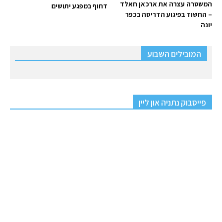
המשטרה עצרה את ארכאן חאלד
דחוף במפגע יתושים
– החשוד בפיגוע הדריסה בכפר
יונה
המובילים השבוע
פייסבוק נתניה און ליין