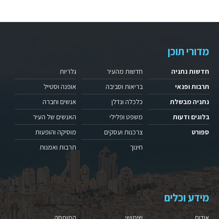
מדורי תוכן
חדשות נתניה
חדשות מהעיר
גלריות
תרבות ופנאי
בריאות וסביבה
אופנה וסטייל
נתניה מבשלת
כלכלה ונדלן
אנשים וחברה
בלוגים ודעות
משפט ופלילי
האנשים של העיר
ספורט
צרכנות ועסקים
מוסיקה והופעות
חינוך
תרבות ואמנות
מידע וכלים
אודות
שימושי
המומחה