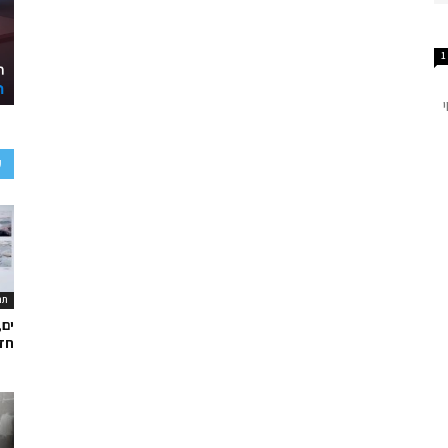
1
ע
תר
ים,
חד