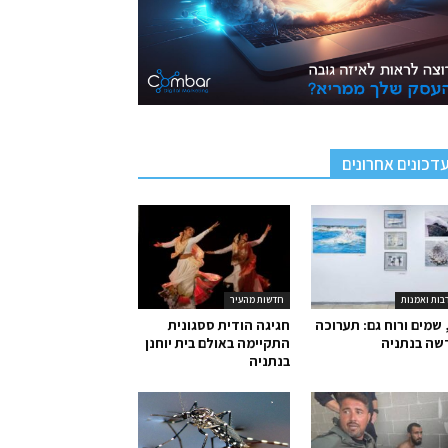
דכונים אחרונים
בות ואמנות
חדשות מהעיר
 שמים ורוח גם: תערוכה
חגיגה הודית ססגונית
שה בנתניה
התקיימה באולם בית יוחנן
בנתניה