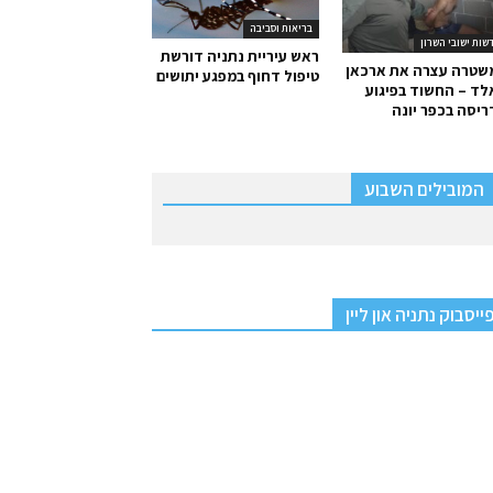
בריאות וסביבה
שות ישובי השרון
ראש עיריית נתניה דורשת
שטרה עצרה את ארכאן
טיפול דחוף במפגע יתושים
ד – החשוד בפיגוע
יסה בכפר יונה
המובילים השבוע
ייסבוק נתניה און ליין