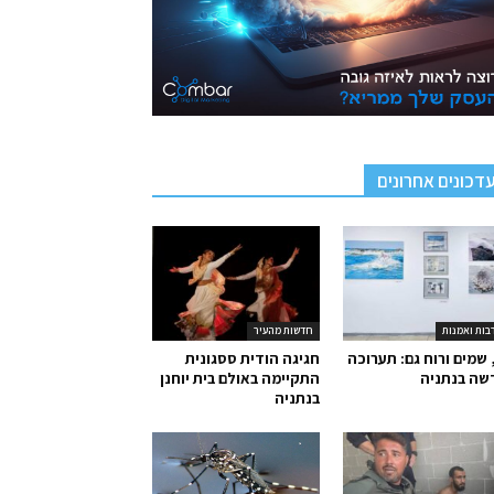
דכונים אחרונים
בות ואמנות
חדשות מהעיר
 שמים ורוח גם: תערוכה
חגיגה הודית ססגונית
שה בנתניה
התקיימה באולם בית יוחנן
בנתניה