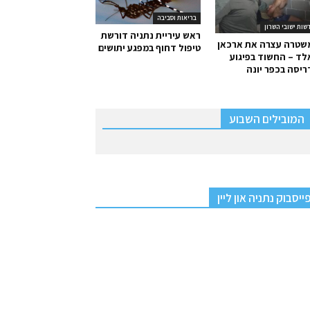
בריאות וסביבה
שות ישובי השרון
ראש עיריית נתניה דורשת
שטרה עצרה את ארכאן
טיפול דחוף במפגע יתושים
ד – החשוד בפיגוע
יסה בכפר יונה
המובילים השבוע
ייסבוק נתניה און ליין