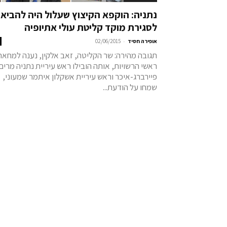
נתניה: הוקפא הקיצוץ שעלול היה להביא
לסגירת מוקד קליטת עולי אתיופיה
-
אופירה חסיד
02/06/2015
תגובה מהירה: שר הקליטה, זאב אלקין, נענה למחאת
ראשי הרשויות, אותה הובילו ראש עיריית נתניה מרים
פיירברג-איכר וראש עיריית אשקלון איתמר שמעוני,
שמחו על הודעת...