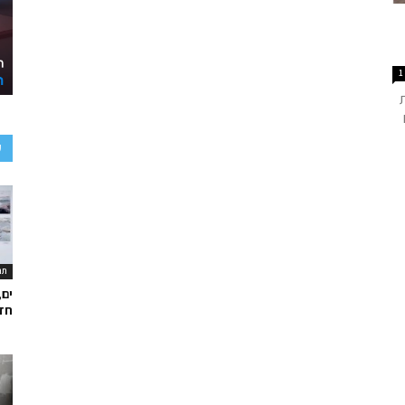
1
ע
תר
ים,
חד