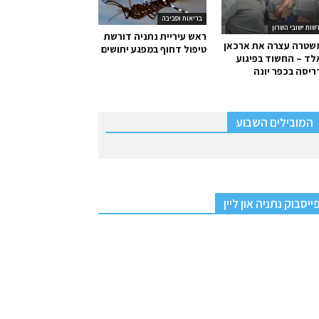
בריאות וסביבה
שות ישובי השרון
ראש עיריית נתניה דורשת
שטרה עצרה את ארכאן
טיפול דחוף במפגע יתושים
ד – החשוד בפיגוע
יסה בכפר יונה
המובילים השבוע
ייסבוק נתניה און ליין