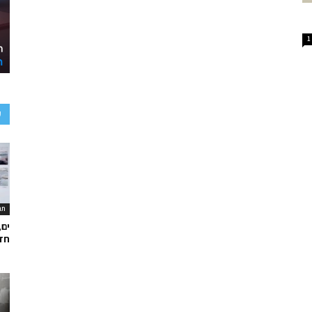
1
ע
תר
ים,
חד