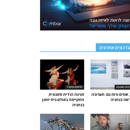
דכונים אחרונים
בות ואמנות
חדשות מהעיר
 שמים ורוח גם: תערוכה
חגיגה הודית ססגונית
שה בנתניה
התקיימה באולם בית יוחנן
בנתניה