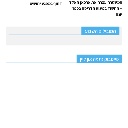
המשטרה עצרה את ארכאן חאלד
דחוף במפגע יתושים
– החשוד בפיגוע הדריסה בכפר
יונה
המובילים השבוע
פייסבוק נתניה און ליין