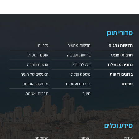
מדורי תוכן
חדשות נתניה
חדשות מהעיר
גלריות
תרבות ופנאי
בריאות וסביבה
אופנה וסטייל
נתניה מבשלת
כלכלה ונדלן
אנשים וחברה
בלוגים ודעות
משפט ופלילי
האנשים של העיר
ספורט
צרכנות ועסקים
מוסיקה והופעות
חינוך
תרבות ואמנות
מידע וכלים
אודות
שימושי
המומחה