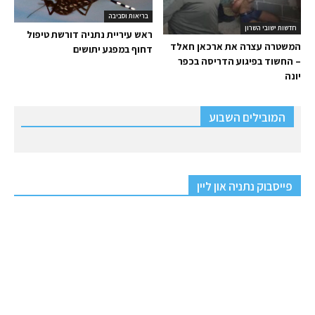
בריאות וסביבה
חדשות ישובי השרון
ראש עיריית נתניה דורשת טיפול
המשטרה עצרה את ארכאן חאלד
דחוף במפגע יתושים
– החשוד בפיגוע הדריסה בכפר
יונה
המובילים השבוע
פייסבוק נתניה און ליין