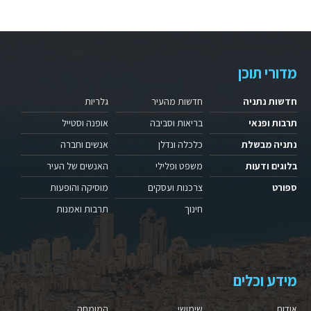
מדורי תוכן
חדשות נתניה
חדשות מהעיר
גלריות
תרבות ופנאי
בריאות וסביבה
אופנה וסטייל
נתניה מבשלת
כלכלה ונדלן
אנשים וחברה
בלוגים ודעות
משפט ופלילי
האנשים של העיר
ספורט
צרכנות ועסקים
מוסיקה והופעות
חינוך
תרבות ואמנות
מידע וכלים
אודות
שימושי
המומחה