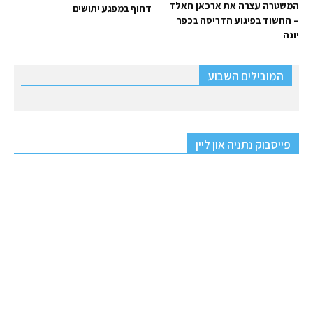
המשטרה עצרה את ארכאן חאלד
דחוף במפגע יתושים
– החשוד בפיגוע הדריסה בכפר
יונה
המובילים השבוע
פייסבוק נתניה און ליין