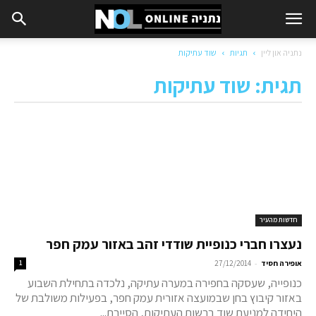
נתניה און ליין
תגיות
שוד עתיקות
תגית: שוד עתיקות
חדשות מהעיר
נעצרו חברי כנופיית שודדי זהב באזור עמק חפר
-
אופירה חסיד
27/12/2014
1
כנופייה, שעסקה בחפירה במערה עתיקה, נלכדה בתחילת השבוע
באזור קיבוץ בחן שבמועצה אזורית עמק חפר, בפעילות משולבת של
היחידה למניעת שוד ברשות העתיקות, הסיירת...