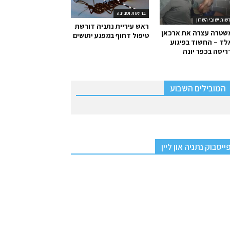
בריאות וסביבה
שות ישובי השרון
ראש עיריית נתניה דורשת
שטרה עצרה את ארכאן
טיפול דחוף במפגע יתושים
ד – החשוד בפיגוע
יסה בכפר יונה
המובילים השבוע
ייסבוק נתניה און ליין