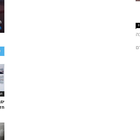
0
ה
רם
ע
תר
ים,
חד