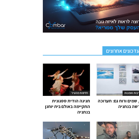
דכונים אחרונים
בות ואמנות
חדשות מהעיר
 שמים ורוח גם: תערוכה
חגיגה הודית ססגונית
שה בנתניה
התקיימה באולם בית יוחנן
בנתניה