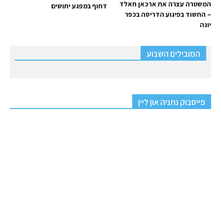
המשטרה עצרה את ארכאן חאלד
דחוף במפגע יתושים
– החשוד בפיגוע הדריסה בכפר
יונה
המובילים השבוע
פייסבוק נתניה און ליין