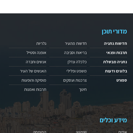
מדורי תוכן
חדשות נתניה
חדשות מהעיר
גלריות
תרבות ופנאי
בריאות וסביבה
אופנה וסטייל
נתניה מבשלת
כלכלה ונדלן
אנשים וחברה
בלוגים ודעות
משפט ופלילי
האנשים של העיר
ספורט
צרכנות ועסקים
מוסיקה והופעות
חינוך
תרבות ואמנות
מידע וכלים
אודות
שימושי
המומחה