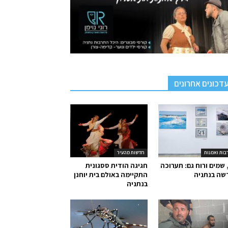
דכונים אחרונים
בות ואמנות
חדשות מהעיר
 שמים ורוח גם: תערוכה
חגיגה הודית ססגונית
שה בנתניה
התקיימה באולם בית יוחנן
בנתניה