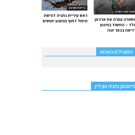
בריאות וסביבה
שות ישובי השרון
ראש עיריית נתניה דורשת
שטרה עצרה את ארכאן
טיפול דחוף במפגע יתושים
ד – החשוד בפיגוע
יסה בכפר יונה
המובילים השבוע
ייסבוק נתניה און ליין