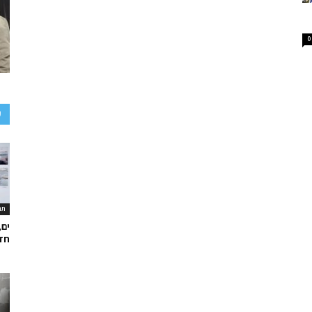
0
ע
תר
ים,
חד