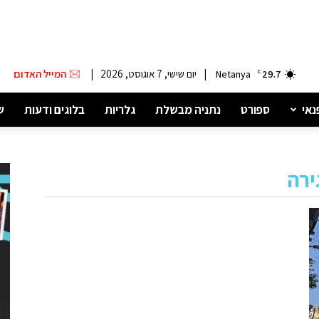
|
יום שישי, 7 אוגוסט, 2026
|
המייל האדום
Netanya
C
29.7
נאי
ספורט
נתניה מבשלת
גלריות
בלוגים ודעות
ש
ירה