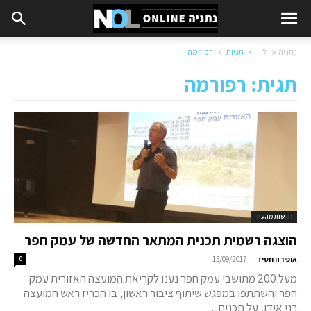
נתניה און ליין
תגיות
רפורמה
תגית: רפורמה
חדשות מהעיר
הוצגה רשמית תכנית המתאר החדשה של עמק חפר
-
אופירה חסיד
15/09/2017
0
מעל 200 מתושבי עמק חפר נענו לקריאת המועצה האזורית עמק
חפר והשתתפו במפגש שיתוף ציבור ראשון, בו הכריז ראש המועצה
רני אידן, על תכנית...