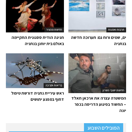
תרבות ואמנות
חדשות מהעיר
ים, שמים ורוח גם: תערוכה חדשה
חגיגה הודית ססגונית התקיימה
בנתניה
באולם בית יוחנן בנתניה
בריאות וסביבה
חדשות ישובי השרון
ראש עיריית נתניה דורשת טיפול
המשטרה עצרה את ארכאן חאלד
דחוף במפגע יתושים
– החשוד בפיגוע הדריסה בכפר
יונה
המובילים השבוע