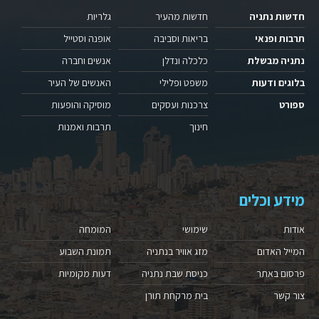
חדשות נתניה
חדשות מהעיר
גלריות
תרבות ופנאי
בריאות וסביבה
אופנה וסטייל
נתניה מבשלת
כלכלה ונדלן
אנשים וחברה
בלוגים ודעות
משפט ופלילי
האנשים של העיר
ספורט
צרכנות ועסקים
מוסיקה והופעות
חינוך
תרבות ואמנות
מידע וכלים
אודות
שימושי
המומחה
המייל האדום
מזג אוויר בנתניה
תמונת השבוע
פרסום באתר
כניסת שבת נתניה
דעות מקומיות
צור קשר
בית מרקחת תורן