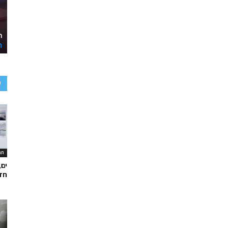
ע
תר
ים,
חד