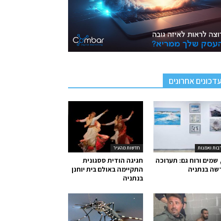
דכונים אחרונים
בות ואמנות
חדשות מהעיר
 שמים ורוח גם: תערוכה
חגיגה הודית ססגונית
שה בנתניה
התקיימה באולם בית יוחנן
בנתניה