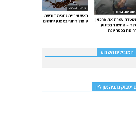
בריאות וסביבה
שות ישובי השרון
ראש עיריית נתניה דורשת
שטרה עצרה את ארכאן
טיפול דחוף במפגע יתושים
ד – החשוד בפיגוע
יסה בכפר יונה
המובילים השבוע
ייסבוק נתניה און ליין