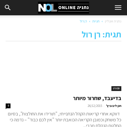
נתניה און ליין
תגיות
רן רול
תגית: רן רול
ספורט
בדיעבד, שחרור מיותר
-
חנן ליבוביץ'
26/12/2015
0
דווקא אחרי קריאות הקהל הנתנייתי, "תורידו את החולצות", בסיום
כל משחק וכמובן הקריאה הכואבת יותר "אין לכם כבוד" – נדמה כי
החלטת הנהלת מכבי...