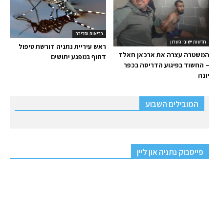
בריאות וסביבה
חדשות ישובי השרון
ראש עיריית נתניה דורשת טיפול
המשטרה עצרה את ארכאן חאלד
דחוף במפגע יתושים
– החשוד בפיגוע הדריסה בכפר
יונה
המובילים השבוע
פייסבוק נתניה און ליין