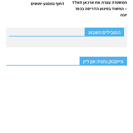
המשטרה עצרה את ארכאן חאלד
דחוף במפגע יתושים
– החשוד בפיגוע הדריסה בכפר
יונה
המובילים השבוע
פייסבוק נתניה און ליין