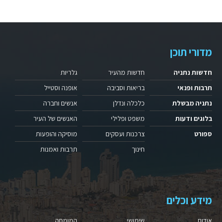
מדורי תוכן
חדשות נתניה
חדשות מהעיר
גלריות
תרבות ופנאי
בריאות וסביבה
אופנה וסטייל
נתניה מבשלת
כלכלה ונדלן
אנשים וחברה
בלוגים ודעות
משפט ופלילי
האנשים של העיר
ספורט
צרכנות ועסקים
מוסיקה והופעות
חינוך
תרבות ואמנות
מידע וכלים
אודות
שימושי
המומחה