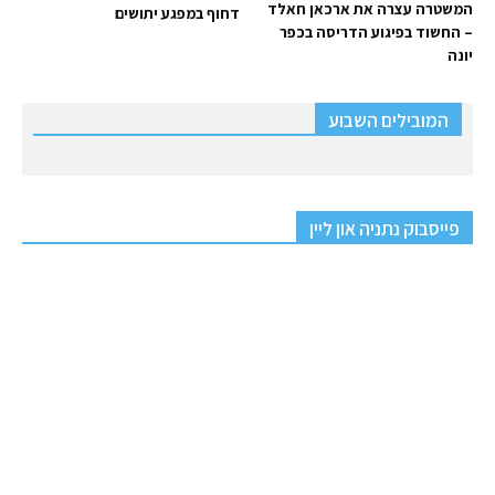
המשטרה עצרה את ארכאן חאלד
דחוף במפגע יתושים
– החשוד בפיגוע הדריסה בכפר
יונה
המובילים השבוע
פייסבוק נתניה און ליין