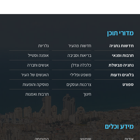
מדורי תוכן
חדשות נתניה
חדשות מהעיר
גלריות
תרבות ופנאי
בריאות וסביבה
אופנה וסטייל
נתניה מבשלת
כלכלה ונדלן
אנשים וחברה
בלוגים ודעות
משפט ופלילי
האנשים של העיר
ספורט
צרכנות ועסקים
מוסיקה והופעות
חינוך
תרבות ואמנות
מידע וכלים
אודות
שימושי
המומחה