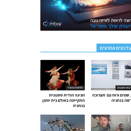
דכונים אחרונים
בות ואמנות
חדשות מהעיר
 שמים ורוח גם: תערוכה
חגיגה הודית ססגונית
שה בנתניה
התקיימה באולם בית יוחנן
בנתניה