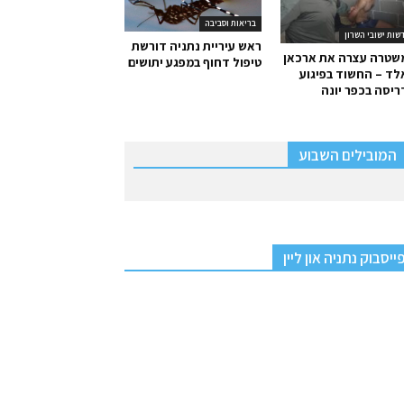
בריאות וסביבה
שות ישובי השרון
ראש עיריית נתניה דורשת
שטרה עצרה את ארכאן
טיפול דחוף במפגע יתושים
ד – החשוד בפיגוע
יסה בכפר יונה
המובילים השבוע
ייסבוק נתניה און ליין