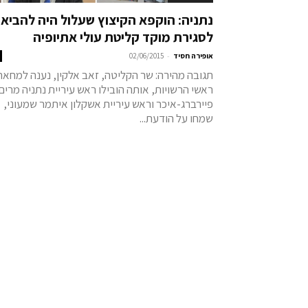
נתניה: הוקפא הקיצוץ שעלול היה להביא
לסגירת מוקד קליטת עולי אתיופיה
-
אופירה חסיד
02/06/2015
תגובה מהירה: שר הקליטה, זאב אלקין, נענה למחאת
ראשי הרשויות, אותה הובילו ראש עיריית נתניה מרים
פיירברג-איכר וראש עיריית אשקלון איתמר שמעוני,
שמחו על הודעת...