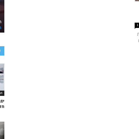
1
ע
תר
ים,
חד