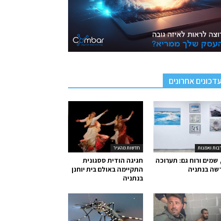
דכונים אחרונים
בות ואמנות
חדשות מהעיר
 שמים ורוח גם: תערוכה
חגיגה הודית ססגונית
שה בנתניה
התקיימה באולם בית יוחנן
בנתניה