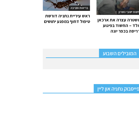
בריאות וסביבה
שות ישובי השרון
ראש עיריית נתניה דורשת
שטרה עצרה את ארכאן
טיפול דחוף במפגע יתושים
ד – החשוד בפיגוע
יסה בכפר יונה
המובילים השבוע
ייסבוק נתניה און ליין