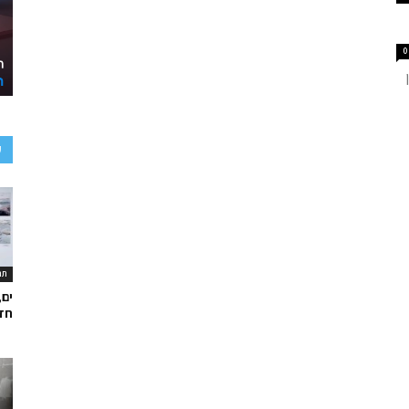
0
ע
תר
ים,
חד