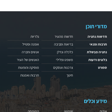
מדורי תוכן
חדשות נתניה
חדשות מהעיר
גלריות
תרבות ופנאי
בריאות וסביבה
אופנה וסטייל
נתניה מבשלת
כלכלה ונדלן
אנשים וחברה
בלוגים ודעות
משפט ופלילי
האנשים של העיר
ספורט
צרכנות ועסקים
מוסיקה והופעות
חינוך
תרבות ואמנות
מידע וכלים
אודות
שימושי
המומחה