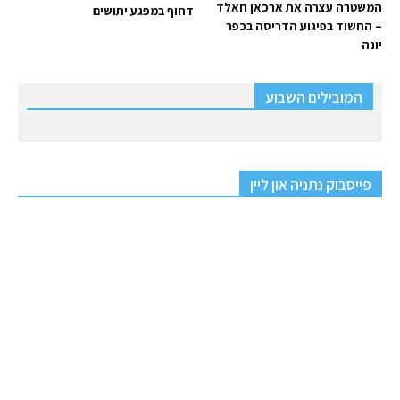
המשטרה עצרה את ארכאן חאלד
דחוף במפגע יתושים
– החשוד בפיגוע הדריסה בכפר
יונה
המובילים השבוע
פייסבוק נתניה און ליין