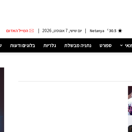
|
יום שישי, 7 אוגוסט, 2026
|
המייל האדום
Netanya
C
30.5
נאי
ספורט
נתניה מבשלת
גלריות
בלוגים ודעות
ש