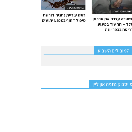
בריאות וסביבה
שות ישובי השרון
ראש עיריית נתניה דורשת
שטרה עצרה את ארכאן
טיפול דחוף במפגע יתושים
ד – החשוד בפיגוע
יסה בכפר יונה
המובילים השבוע
ייסבוק נתניה און ליין