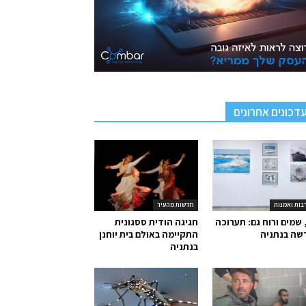
דכונים אחרונים
בות ואמנות
חדשות מהעיר
 שמים ורוח גם: תערוכה
חגיגה הודית ססגונית
שה בנתניה
התקיימה באולם בית יוחנן
בנתניה