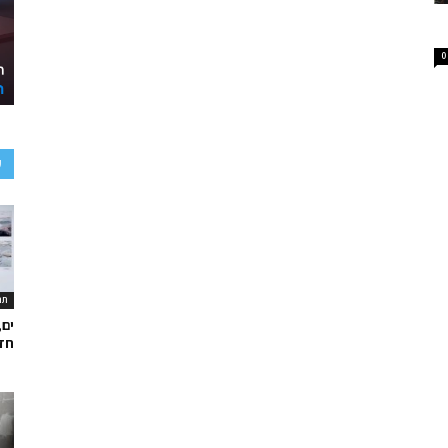
0
ע
תר
ים,
חד