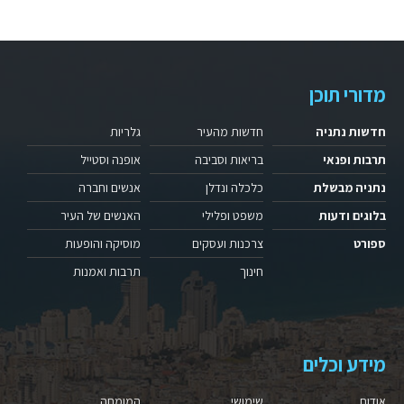
מדורי תוכן
חדשות נתניה
חדשות מהעיר
גלריות
תרבות ופנאי
בריאות וסביבה
אופנה וסטייל
נתניה מבשלת
כלכלה ונדלן
אנשים וחברה
בלוגים ודעות
משפט ופלילי
האנשים של העיר
ספורט
צרכנות ועסקים
מוסיקה והופעות
חינוך
תרבות ואמנות
מידע וכלים
אודות
שימושי
המומחה