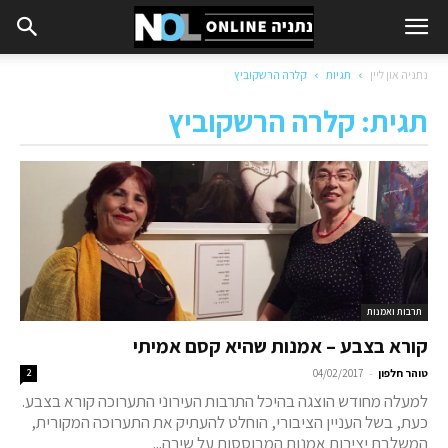
נתניה און ליין
תגיות
קלרה הרשקוביץ
תגית: קלרה הרשקוביץ
תרבות ואמנות
קורא בצבע – אמנות שהיא קסם אמיתי
-
טוהר חלפון
04/02/2017
2
למעלה מחודש הוצגה בהיכל התרבות העירוני התערוכה קורא בצבע.
כעת, בשל העניין הציבורי, הוחלט להעתיק את התערוכה המקורית,
המשלבת יצירות אמנות המבוססות על שירה...