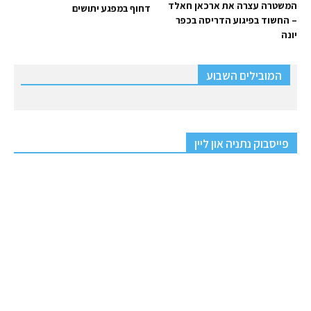
המשטרה עצרה את ארכאן חאלד
דחוף במפגע יתושים
– החשוד בפיגוע הדריסה בכפר
יונה
המובילים השבוע
פייסבוק נתניה און ליין