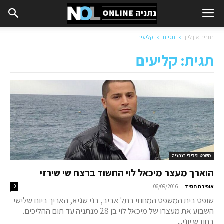
נתניה און ליין
תגיות
קליעים
תגית: קליעים
משפט ופלילי בנתניה
הוארך מעצר מיכאל לוי החשוד ברצח שי שירזי
-
אופירה חסיד
06/09/2016
0
שופט בית המשפט המחוזי בתל אביב, בני שגיא, האריך ביום שלישי
השבוע את מעצרו של מיכאל לוי בן 28 מנתניה עד תום ההליכים.
בחודש יוני...