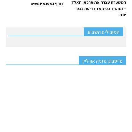
המשטרה עצרה את ארכאן חאלד
דחוף במפגע יתושים
– החשוד בפיגוע הדריסה בכפר
יונה
המובילים השבוע
פייסבוק נתניה און ליין