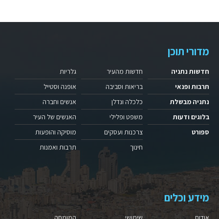
מדורי תוכן
חדשות נתניה
חדשות מהעיר
גלריות
תרבות ופנאי
בריאות וסביבה
אופנה וסטייל
נתניה מבשלת
כלכלה ונדלן
אנשים וחברה
בלוגים ודעות
משפט ופלילי
האנשים של העיר
ספורט
צרכנות ועסקים
מוסיקה והופעות
חינוך
תרבות ואמנות
מידע וכלים
אודות
שימושי
המומחה