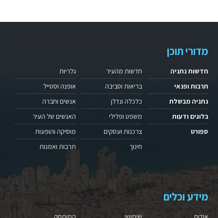
מדורי תוכן
חדשות נתניה
חדשות מהעיר
גלריות
תרבות ופנאי
בריאות וסביבה
אופנה וסטייל
נתניה מבשלת
כלכלה ונדלן
אנשים וחברה
בלוגים ודעות
משפט ופלילי
האנשים של העיר
ספורט
צרכנות ועסקים
מוסיקה והופעות
חינוך
תרבות ואמנות
מידע וכלים
אודות
שימושי
המומחה