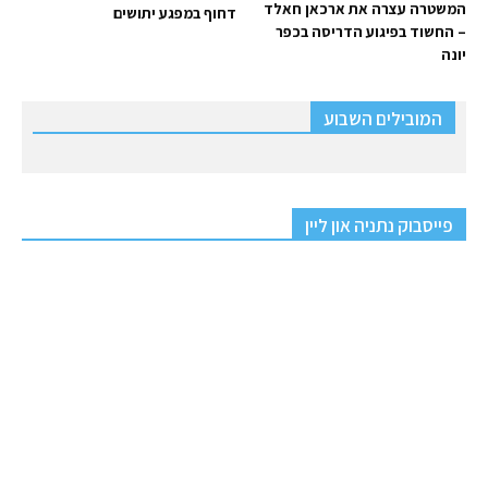
המשטרה עצרה את ארכאן חאלד
דחוף במפגע יתושים
– החשוד בפיגוע הדריסה בכפר
יונה
המובילים השבוע
פייסבוק נתניה און ליין