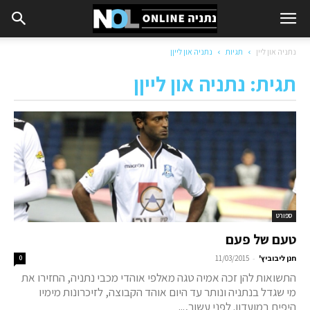
נתניה און ליין
תגיות
נתניה און לייןן
תגית: נתניה און לייןן
ספורט
טעם של פעם
-
חנן ליבוביץ'
11/03/2015
0
התשואות להן זכה אמיה טגה מאלפי אוהדי מכבי נתניה, החזירו את
מי שגדל בנתניה ונותר עד היום אוהד הקבוצה, לזיכרונות מימיו
היפים במועדון. לפני עשור,...