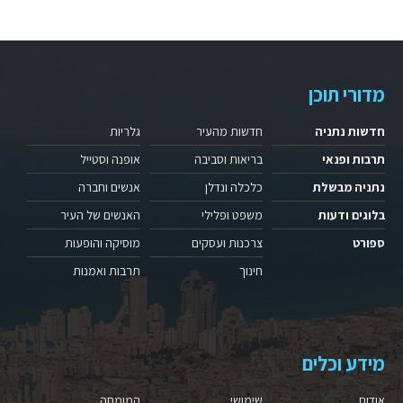
מדורי תוכן
חדשות נתניה
חדשות מהעיר
גלריות
תרבות ופנאי
בריאות וסביבה
אופנה וסטייל
נתניה מבשלת
כלכלה ונדלן
אנשים וחברה
בלוגים ודעות
משפט ופלילי
האנשים של העיר
ספורט
צרכנות ועסקים
מוסיקה והופעות
חינוך
תרבות ואמנות
מידע וכלים
אודות
שימושי
המומחה