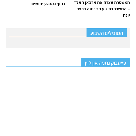
המשטרה עצרה את ארכאן חאלד
דחוף במפגע יתושים
– החשוד בפיגוע הדריסה בכפר
יונה
המובילים השבוע
פייסבוק נתניה און ליין