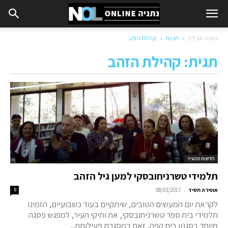
נתניה און ליין
תגיות
קהילת הזהב
תגית: קהילת הזהב
חדשות מהעיר
תלמידי טשרניחובסקי למען גיל הזהב
-
אופירה חסיד
08/03/2017
0
לקראת יום המעשים הטובים, שיתקיים בעוד כשבועיים, הזמינו
תלמידי בית ספר טשרניחובסקי, את ותיקי העיר, למפגש פסגה
מיוחד בסגנון בית קפה, זאת במסגרת פעילותם...