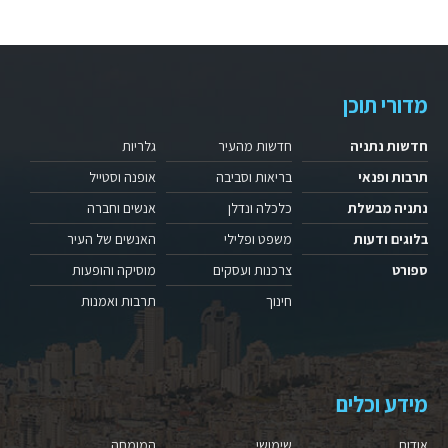
מדורי תוכן
חדשות נתניה
חדשות מהעיר
גלריות
תרבות ופנאי
בריאות וסביבה
אופנה וסטייל
נתניה מבשלת
כלכלה ונדלן
אנשים וחברה
בלוגים ודעות
משפט ופלילי
האנשים של העיר
ספורט
צרכנות ועסקים
מוסיקה והופעות
חינוך
תרבות ואמנות
מידע וכלים
אודות
שימושי
המומחה