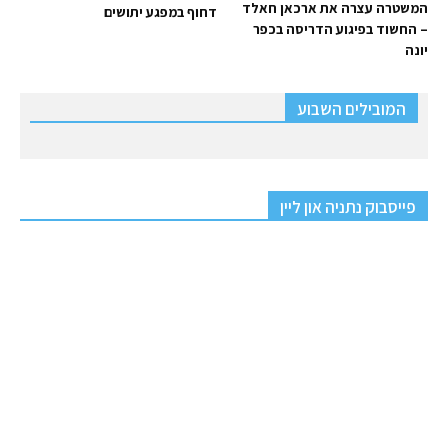
המשטרה עצרה את ארכאן חאלד
דחוף במפגע יתושים
– החשוד בפיגוע הדריסה בכפר
יונה
המובילים השבוע
פייסבוק נתניה און ליין