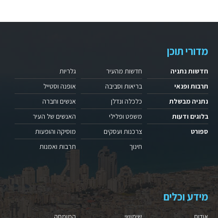
מדורי תוכן
חדשות נתניה
חדשות מהעיר
גלריות
תרבות ופנאי
בריאות וסביבה
אופנה וסטייל
נתניה מבשלת
כלכלה ונדלן
אנשים וחברה
בלוגים ודעות
משפט ופלילי
האנשים של העיר
ספורט
צרכנות ועסקים
מוסיקה והופעות
חינוך
תרבות ואמנות
מידע וכלים
אודות
שימושי
המומחה