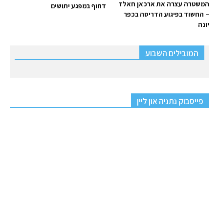
המשטרה עצרה את ארכאן חאלד
דחוף במפגע יתושים
– החשוד בפיגוע הדריסה בכפר
יונה
המובילים השבוע
פייסבוק נתניה און ליין