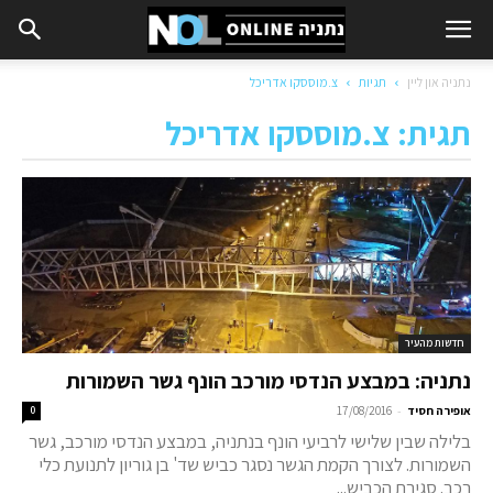
נתניה און ליין
תגיות
צ.מוססקו אדריכל
תגית: צ.מוססקו אדריכל
חדשות מהעיר
נתניה: במבצע הנדסי מורכב הונף גשר השמורות
-
אופירה חסיד
17/08/2016
0
בלילה שבין שלישי לרביעי הונף בנתניה, במבצע הנדסי מורכב, גשר
השמורות. לצורך הקמת הגשר נסגר כביש שד' בן גוריון לתנועת כלי
רכב. סגירת הכביש...