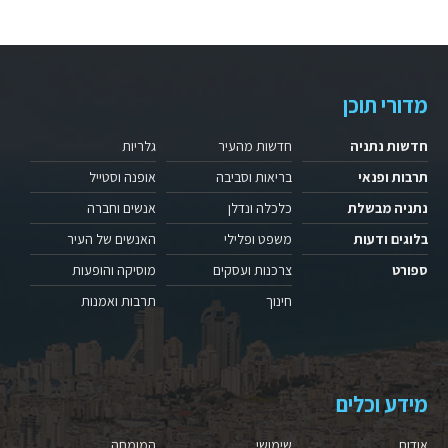
מדורי תוכן
חדשות נתניה
חדשות מהעיר
גלריות
תרבות ופנאי
בריאות וסביבה
אופנה וסטייל
נתניה מבשלת
כלכלה ונדלן
אנשים וחברה
בלוגים ודעות
משפט ופלילי
האנשים של העיר
ספורט
צרכנות ועסקים
מוסיקה והופעות
חינוך
תרבות ואמנות
מידע וכלים
אודות
שימושי
המומחה