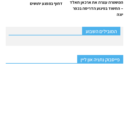
המשטרה עצרה את ארכאן חאלד
דחוף במפגע יתושים
– החשוד בפיגוע הדריסה בכפר
יונה
המובילים השבוע
פייסבוק נתניה און ליין