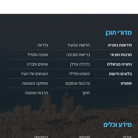
מדורי תוכן
חדשות נתניה
חדשות מהעיר
גלריות
תרבות ופנאי
בריאות וסביבה
אופנה וסטייל
נתניה מבשלת
כלכלה ונדלן
אנשים וחברה
בלוגים ודעות
משפט ופלילי
האנשים של העיר
ספורט
צרכנות ועסקים
מוסיקה והופעות
חינוך
תרבות ואמנות
מידע וכלים
אודות
שימושי
המומחה