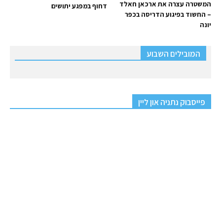
המשטרה עצרה את ארכאן חאלד
דחוף במפגע יתושים
– החשוד בפיגוע הדריסה בכפר
יונה
המובילים השבוע
פייסבוק נתניה און ליין