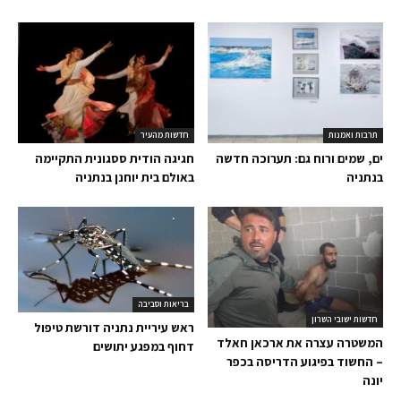
תרבות ואמנות
חדשות מהעיר
ים, שמים ורוח גם: תערוכה חדשה
חגיגה הודית ססגונית התקיימה
בנתניה
באולם בית יוחנן בנתניה
בריאות וסביבה
חדשות ישובי השרון
ראש עיריית נתניה דורשת טיפול
המשטרה עצרה את ארכאן חאלד
דחוף במפגע יתושים
– החשוד בפיגוע הדריסה בכפר
יונה