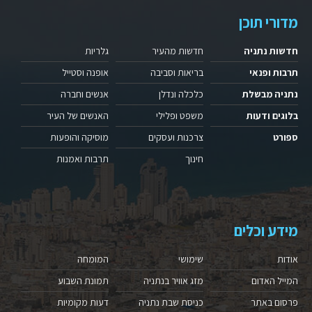
מדורי תוכן
חדשות נתניה
חדשות מהעיר
גלריות
תרבות ופנאי
בריאות וסביבה
אופנה וסטייל
נתניה מבשלת
כלכלה ונדלן
אנשים וחברה
בלוגים ודעות
משפט ופלילי
האנשים של העיר
ספורט
צרכנות ועסקים
מוסיקה והופעות
חינוך
תרבות ואמנות
מידע וכלים
אודות
שימושי
המומחה
המייל האדום
מזג אוויר בנתניה
תמונת השבוע
פרסום באתר
כניסת שבת נתניה
דעות מקומיות