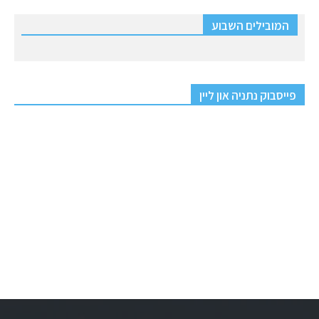
המובילים השבוע
פייסבוק נתניה און ליין