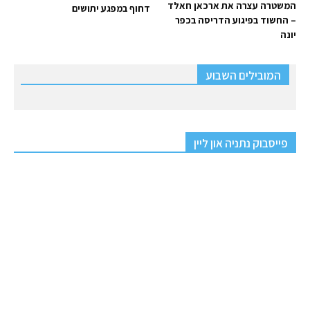
המשטרה עצרה את ארכאן חאלד
דחוף במפגע יתושים
– החשוד בפיגוע הדריסה בכפר
יונה
המובילים השבוע
פייסבוק נתניה און ליין