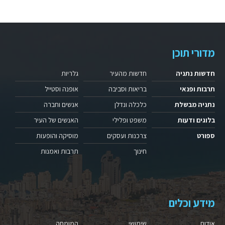
מדורי תוכן
חדשות נתניה
חדשות מהעיר
גלריות
תרבות ופנאי
בריאות וסביבה
אופנה וסטייל
נתניה מבשלת
כלכלה ונדלן
אנשים וחברה
בלוגים ודעות
משפט ופלילי
האנשים של העיר
ספורט
צרכנות ועסקים
מוסיקה והופעות
חינוך
תרבות ואמנות
מידע וכלים
אודות
שימושי
המומחה