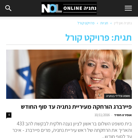
נתניה און ליין
תגיות
פרויקט קורל
תגית: פרויקט קורל
משפט ופלילי בנתניה
פיירברג הורחקה מעיריית נתניה עד סוף החודש
-
אופירה חסיד
10/11/2016
0
בית משפט השלום בראשון לציון נענה חלקית לבקשת להב 433
והאריך את הרחקתה של ראש עיריית נתניה, מרים פיירברג - איכר
עד לסוף חודש...