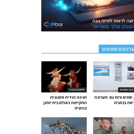
דכונים אחרונים
בות ואמנות
חדשות מהעיר
 שמים ורוח גם: תערוכה
חגיגה הודית ססגונית
שה בנתניה
התקיימה באולם בית יוחנן
בנתניה