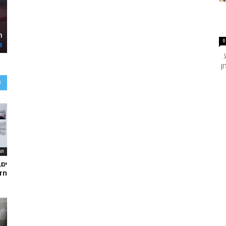
0
ן
ע
תר
ים,
חד