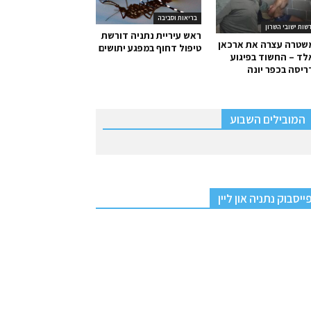
בריאות וסביבה
שות ישובי השרון
ראש עיריית נתניה דורשת
שטרה עצרה את ארכאן
טיפול דחוף במפגע יתושים
ד – החשוד בפיגוע
יסה בכפר יונה
המובילים השבוע
ייסבוק נתניה און ליין