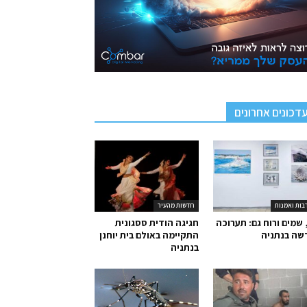
דכונים אחרונים
בות ואמנות
חדשות מהעיר
 שמים ורוח גם: תערוכה
חגיגה הודית ססגונית
שה בנתניה
התקיימה באולם בית יוחנן
בנתניה