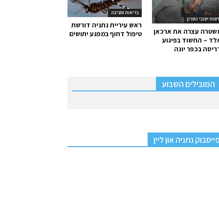
בריאות וסביבה
שות ישובי השרון
ראש עיריית נתניה דורשת
שטרה עצרה את ארכאן
טיפול דחוף במפגע יתושים
ד – החשוד בפיגוע
יסה בכפר יונה
המובילים השבוע
ייסבוק נתניה און ליין