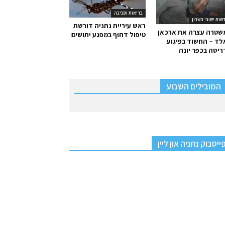
בריאות וסביבה
שות ישובי השרון
ראש עיריית נתניה דורשת
שטרה עצרה את ארכאן
טיפול דחוף במפגע יתושים
ד – החשוד בפיגוע
יסה בכפר יונה
המובילים השבוע
ייסבוק נתניה און ליין