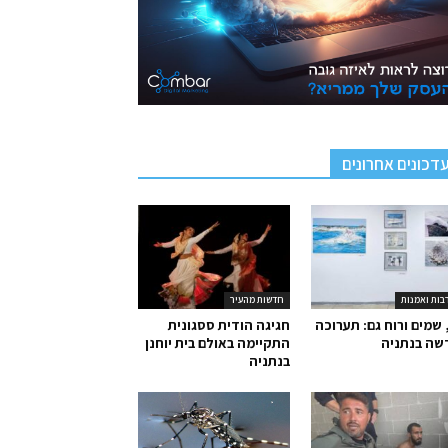
דכונים אחרונים
בות ואמנות
חדשות מהעיר
 שמים ורוח גם: תערוכה
חגיגה הודית ססגונית
שה בנתניה
התקיימה באולם בית יוחנן
בנתניה