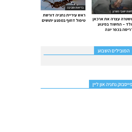
בריאות וסביבה
שות ישובי השרון
ראש עיריית נתניה דורשת
שטרה עצרה את ארכאן
טיפול דחוף במפגע יתושים
ד – החשוד בפיגוע
יסה בכפר יונה
המובילים השבוע
ייסבוק נתניה און ליין