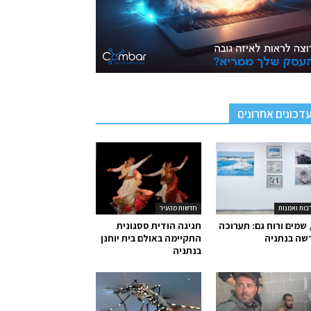
דכונים אחרונים
בות ואמנות
חדשות מהעיר
 שמים ורוח גם: תערוכה
חגיגה הודית ססגונית
שה בנתניה
התקיימה באולם בית יוחנן
בנתניה