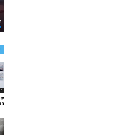
ע
תר
ים,
חד