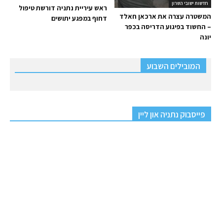
חדשות ישובי השרון
ראש עיריית נתניה דורשת טיפול
המשטרה עצרה את ארכאן חאלד
דחוף במפגע יתושים
– החשוד בפיגוע הדריסה בכפר
יונה
המובילים השבוע
פייסבוק נתניה און ליין