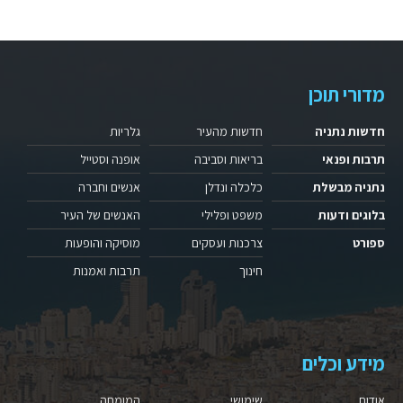
מדורי תוכן
חדשות נתניה
חדשות מהעיר
גלריות
תרבות ופנאי
בריאות וסביבה
אופנה וסטייל
נתניה מבשלת
כלכלה ונדלן
אנשים וחברה
בלוגים ודעות
משפט ופלילי
האנשים של העיר
ספורט
צרכנות ועסקים
מוסיקה והופעות
חינוך
תרבות ואמנות
מידע וכלים
אודות
שימושי
המומחה