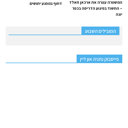
המשטרה עצרה את ארכאן חאלד
דחוף במפגע יתושים
– החשוד בפיגוע הדריסה בכפר
יונה
המובילים השבוע
פייסבוק נתניה און ליין