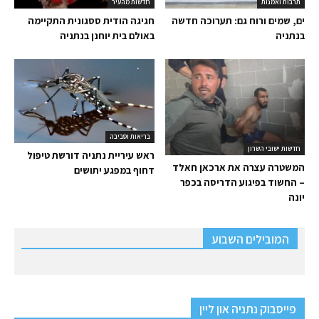
תרבות ואמנות
חדשות מהעיר
ים, שמים ורוח גם: תערוכה חדשה
חגיגה הודית ססגונית התקיימה
בנתניה
באולם בית יוחנן בנתניה
בריאות וסביבה
חדשות ישובי השרון
ראש עיריית נתניה דורשת טיפול
המשטרה עצרה את ארכאן חאלד
דחוף במפגע יתושים
– החשוד בפיגוע הדריסה בכפר
יונה
המובילים השבוע
פייסבוק נתניה און ליין