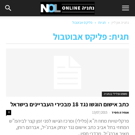
נתניה און ליין
תגיות
פליקס אבוטבול
תגית: פליקס אבוטבול
משפט ופלילי בנתניה
כתב אישום הוגשו נגד 18 מבכירי העבריינים בישראל
-
אופירה חסיד
13/07/2015
0
פרקליטויות מחוז ת"א (פלילי) ומרכז הגישו לפני זמן קצר לביהמ"ש
המחוזי בתל אביב כתב אישום נגד יצחק אברג'יל, אברהם רוחן,
מאיר אברג'יל, מרדכי חסין...